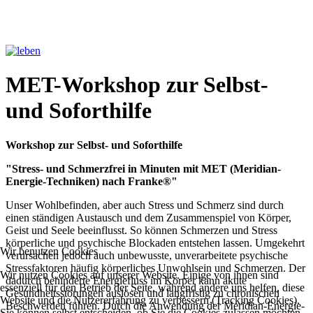
MET-Workshop zur Selbst-
und Soforthilfe
Workshop zur Selbst- und Soforthilfe
"Stress- und Schmerzfrei in Minuten mit MET (Meridian-
Energie-Techniken) nach Franke®"
Unser Wohlbefinden, aber auch Stress und Schmerz sind durch
einen ständigen Austausch und dem Zusammenspiel von Körper,
Geist und Seele beeinflusst. So können Schmerzen und Stress
körperliche und psychische Blockaden entstehen lassen. Umgekehrt
Wir benutzen Cookies
verursachen jedoch auch unbewusste, unverarbeitete psychische
Stressfaktoren häufig körperliches Unwohlsein und Schmerzen. Der
Wir nutzen Cookies auf unserer Website. Einige von ihnen sind
dadurch behinderte Energiefluss im Körper kann akute
essenziell für den Betrieb der Seite, während andere uns helfen, diese
Gesundheitsstörungen auslösen und langfristig zu chronischen
Website und die Nutzererfahrung zu verbessern (Tracking Cookies).
Beschwerden führen. Durch die Anwendung der Meridian-Energie-
Sie können selbst entscheiden, ob Sie die Cookies zulassen möchten.