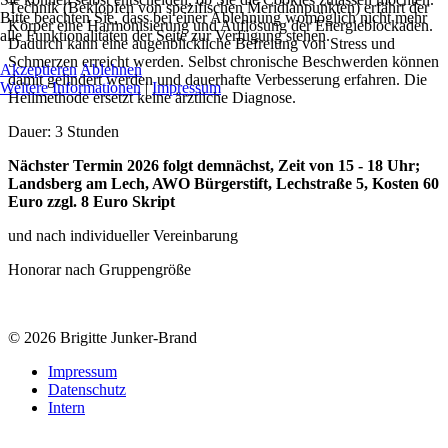
Technik (Beklopfen von spezifischen Meridianpunkten) erfährt der
Bitte beachten Sie, dass bei einer Ablehnung womöglich nicht mehr
Körper eine Harmonisierung und Auflösung der Energieblockaden.
alle Funktionalitäten der Seite zur Verfügung stehen.
Dadurch kann eine augenblickliche Befreiung von Stress und
Schmerzen erreicht werden. Selbst chronische Beschwerden können
Akzeptieren
Ablehnen
damit gelindert werden und dauerhafte Verbesserung erfahren. Die
Weitere Informationen
|
Impressum
Heilmethode ersetzt keine ärztliche Diagnose.
Dauer: 3 Stunden
Nächster Termin 2026 folgt demnächst, Zeit von 15 - 18 Uhr;
Landsberg am Lech, AWO Bürgerstift, Lechstraße 5, Kosten 60
Euro zzgl. 8 Euro Skript
und nach individueller Vereinbarung
Honorar nach Gruppengröße
© 2026 Brigitte Junker-Brand
Impressum
Datenschutz
Intern