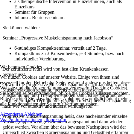
als therapeutische Intervention in Einzelstunden, auch als
Einzelkurs.
Seminar für Gruppen,
Inhouse- Betriebsseminare.
Sie können wählen:
Seminar „Progressive Muskelentspannung nach Jacobson“
6-stündiges Kompaktseminar, verteilt auf 2 Tage.
Kompaktkurs zu 3 Kurseinheiten, je 3 Stunden, bzw. nach
individueller Vereinbarung.
Wir benutzen Cookies
Der zertifizierte Kurs wird von fast allen Krankenkassen
bezuschusst.
Wir nutzen Cookies auf unserer Website. Einige von ihnen sind
essenziell für den Betrieb der Seite, während andere uns helfen, diese
Obwohl die Progressive Muskelentspannung nach Jacobson, auch
Website und die Nutzererfahrung zu verbessern (Tracking Cookies).
Muskelrelaxation genannt, bereits zu den klassischen
Sie können selbst entscheiden, ob Sie die Cookies zulassen möchten.
Entspannungs- und Therapiemethoden zählt, ist sie aufgrund der
Bitte beachten Sie, dass bei einer Ablehnung womöglich nicht mehr
leicht erlernbaren Technik, der gezielten und schnellen Entspannung
alle Funktionalitäten der Seite zur Verfügung stehen.
nach wie vor attraktiv und äußerst wirkungsvoll.
Akzeptieren
Ablehnen
Progressive Muskelentspannung heißt, dass nacheinander einzelne
Weitere Informationen
|
Impressum
Muskelgruppen wenige Sekunden angespannt und dann wieder
gelöst werden. Vor allem über das bewusste Nachspüren wird der
Unterschied zwischen Körperanspannung und Gelöstheit erfahrbar