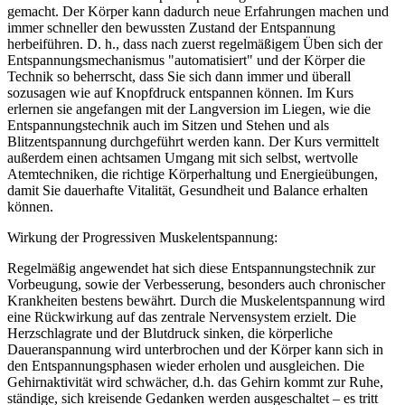
gemacht. Der Körper kann dadurch neue Erfahrungen machen und
immer schneller den bewussten Zustand der Entspannung
herbeiführen. D. h., dass nach zuerst regelmäßigem Üben sich der
Entspannungsmechanismus "automatisiert" und der Körper die
Technik so beherrscht, dass Sie sich dann immer und überall
sozusagen wie auf Knopfdruck entspannen können. Im Kurs
erlernen sie angefangen mit der Langversion im Liegen, wie die
Entspannungstechnik auch im Sitzen und Stehen und als
Blitzentspannung durchgeführt werden kann. Der Kurs vermittelt
außerdem einen achtsamen Umgang mit sich selbst, wertvolle
Atemtechniken, die richtige Körperhaltung und Energieübungen,
damit Sie dauerhafte Vitalität, Gesundheit und Balance erhalten
können.
Wirkung der Progressiven Muskelentspannung:
Regelmäßig angewendet hat sich diese Entspannungstechnik zur
Vorbeugung, sowie der Verbesserung, besonders auch chronischer
Krankheiten bestens bewährt. Durch die Muskelentspannung wird
eine Rückwirkung auf das zentrale Nervensystem erzielt. Die
Herzschlagrate und der Blutdruck sinken, die körperliche
Daueranspannung wird unterbrochen und der Körper kann sich in
den Entspannungsphasen wieder erholen und ausgleichen. Die
Gehirnaktivität wird schwächer, d.h. das Gehirn kommt zur Ruhe,
ständige, sich kreisende Gedanken werden ausgeschaltet – es tritt